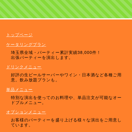
ケータリングプラン
ドリンクメニュー
単品オプション
トップページ
ケータリングプラン
埼玉県全域・パーティー累計実績38,000件！
出張パーティーを演出します。
ドリンクメニュー
好評の生ビールサーバーやワイン・日本酒など各種ご用
意。飲み放題プランも。
単品メニュー
特別な演出を使ってのお料理や、単品注文が可能なオー
ドブルメニュー。
オプションメニュー
お客様のパーティーを盛り上げる様々な演出をご用意し
ています。