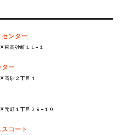
ィセンター
区東高砂町１１−１
ンター
区高砂２丁目４
区元町１丁目２９−１０
ニスコート