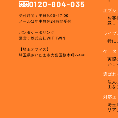
0120-804-035
オプシ
受付時間：平日9:00~17:00
お客
メールは年中無休24時間受付
意し
パンダケータリング
ライブ
運営：株式会社WITHWIN
特に
【埼玉オフィス】
ケータ
埼玉県さいたま市大宮区桜木町2-446
実際
いま
選ばれ
法人
由を
対応エ
埼玉
リア