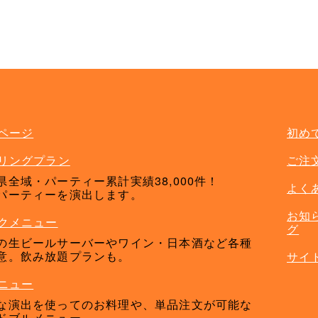
ドリンクメニュー
ページ
初め
リングプラン
ご注
県全域・パーティー累計実績38,000件！
よく
パーティーを演出します。
お知
クメニュー
グ
の生ビールサーバーやワイン・日本酒など各種
意。飲み放題プランも。
サイ
ニュー
な演出を使ってのお料理や、単品注文が可能な
ドブルメニュー。