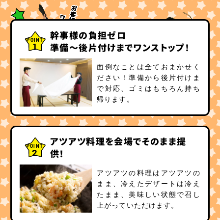
幹事様の負担ゼロ
POINT
1
準備〜後片付けまでワンストップ！
面倒なことは全ておまかせく
ださい！準備から後片付けま
で対応、ゴミはもちろん持ち
帰ります。
アツアツ料理を会場でそのまま提
POINT
2
供！
アツアツの料理はアツアツの
まま、冷えたデザートは冷え
たまま、美味しい状態で召し
上がっていただけます。