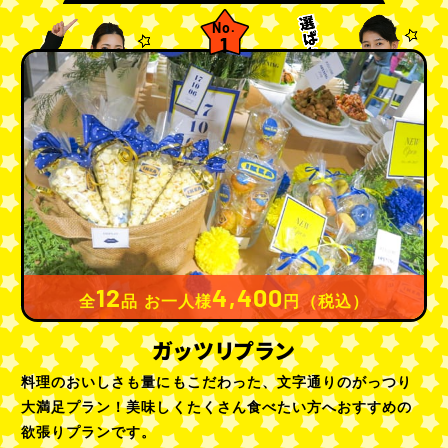
No.
1
12
4,400
全
品 お一人様
円（税込）
ガッツリプラン
料理のおいしさも量にもこだわった、文字通りのがっつり
大満足プラン！美味しくたくさん食べたい方へおすすめの
欲張りプランです。