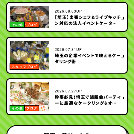
2026.08.03UP
【埼玉】出張シェフ＆ライブキッチ
ン対応の法人イベントケータリン
スタッフブログ
その他
グ特集
2026.07.31UP
埼玉の企業イベントで映えるケー
タリング術
その他
スタッフブログ
2026.07.27UP
幹事必見！埼玉で懇親会パーティ
ーに最適なケータリング＆オード
ブル特集
スタッフブログ
その他