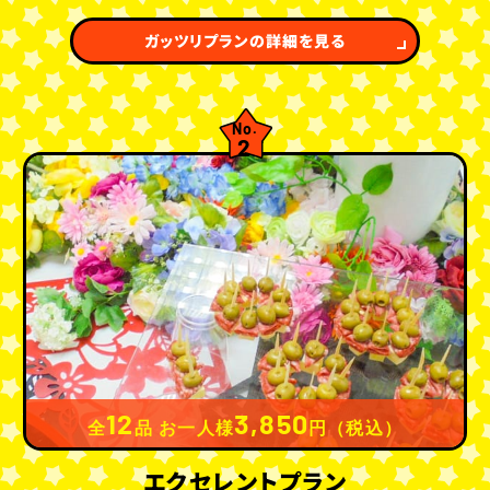
ガッツリプランの詳細を見る
No.
2
12
3,850
全
品 お一人様
円（税込）
エクセレントプラン