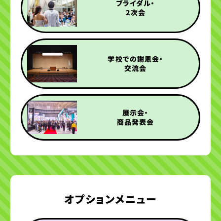
ブライダル・
2次会
学校での謝恩会・
交流会
展示会・
商品発表会
オプションメニュー