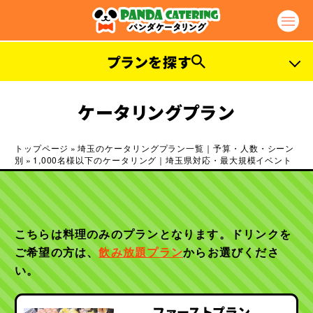
プランを探す
ご予算から探す
ケータリングプラン
3,000
3,000
お1人様
円〜
お1人様
円〜
トップページ
»
埼玉のケータリングプラン一覧｜予算・人数・シーン
別
»
1,000名様以下のケータリング｜埼玉県対応・最大規模イベント
4,000
5,000
お1人様
円〜
お1人様
円〜
6,000
7,000
お1人様
円〜
お1人様
円〜
こちらは料理のみのプランとなります。ドリンクを
人数から探す
ご希望の方は、
飲み放題プラン
からお選びくださ
50
80
い。
名様以下
名様以下
100
300
名様以下
名様以下
ファーストプラン