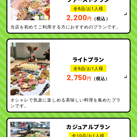
全8品/お1人様
500
1,000
名様以下
名様以下
2,200
円
（税込）
当店を初めてご利用する方におすすめのプランです。
利用シーンから探す
セミナー・講演会
100名様以上の
イベント
パーティー
社内懇親会・
ブライダル・
ライトプラン
記念式典
2次会
全9品/お1人様
学校での謝恩会・
展示会・
2,750
円
（税込）
交流会
商品発表会
オシャレで気楽に楽しめる美味しい料理を集めたプラ
ンです。
カジュアルプラン
全10品/お1人様