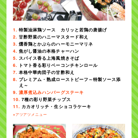
特製油淋鶏ソース カリッと若鶏の唐揚げ
甘酢野菜のハニーマスタード和え
燻香鶏とかぶらのハーモニーマリネ
焦がし醤油の本格チャーハン
スパイス香る上海風焼きそば
トマト香る彩りベーコンチキンロール
本格中華肉団子の甘酢和え
プレミアム・熟成ローストビーフ～特製ソース添
え～
濃厚煮込みハンバーグステーキ
7種の彩り野菜チップス
カカオリッチ・生ショコラケーキ
※アツアツメニュー