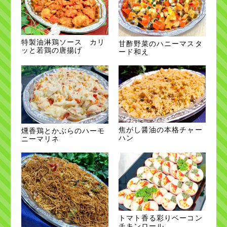
特製油淋鶏ソース カリ
甘酢野菜のハニーマスタ
ッと若鶏の唐揚げ
ード和え
焦がし醤油の本格チャー
燻香鶏とかぶらのハーモ
ハン
ニーマリネ
トマト香る彩りベーコン
チキンロール