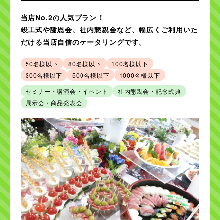
500
1,000
当店No.2の人気プラン！
名様以下
名様以下
竣工式や謝恩会、社内懇親会など、幅広くご利用いた
だける当店自信のケータリングです。
利用シーンから探す
50名様以下
80名様以下
100名様以下
セミナー・講演会
100名様以上の
イベント
パーティー
300名様以下
500名様以下
1000名様以下
セミナー・講演会・イベント
社内懇親会・記念式典
社内懇親会・
ブライダル・
記念式典
2次会
展示会・商品発表会
学校での謝恩会・
展示会・
交流会
商品発表会