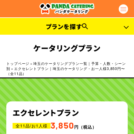
プランを探す
ご予算から探す
ケータリングプラン
3,000
3,000
お1人様
円〜
お1人様
円〜
トップページ
»
埼玉のケータリングプラン一覧｜予算・人数・シーン
別
»
エクセレントプラン｜埼玉のケータリング・お一人様3,850円〜
4,000
5,000
お1人様
円〜
お1人様
円〜
（全11品）
6,000
7,000
お1人様
円〜
お1人様
円〜
人数から探す
エクセレントプラン
50
80
名様以下
名様以下
3,850
全11品/お1人様
円
（税込）
100
300
名様以下
名様以下