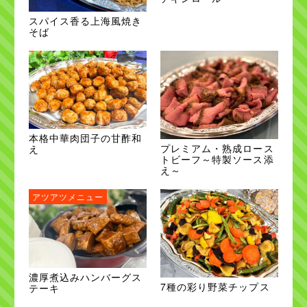
スパイス香る上海風焼き
そば
本格中華肉団子の甘酢和
プレミアム・熟成ロース
え
トビーフ～特製ソース添
え～
アツアツメニュー
濃厚煮込みハンバーグス
7種の彩り野菜チップス
テーキ