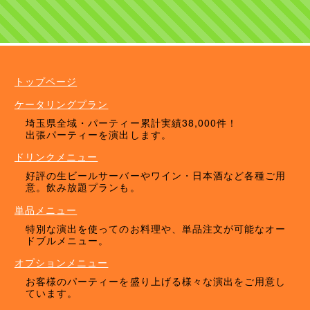
ケータリングプラン
ドリンクメニュー
単品オプション
トップページ
ケータリングプラン
埼玉県全域・パーティー累計実績38,000件！
出張パーティーを演出します。
ドリンクメニュー
好評の生ビールサーバーやワイン・日本酒など各種ご用
意。飲み放題プランも。
単品メニュー
特別な演出を使ってのお料理や、単品注文が可能なオー
ドブルメニュー。
オプションメニュー
お客様のパーティーを盛り上げる様々な演出をご用意し
ています。