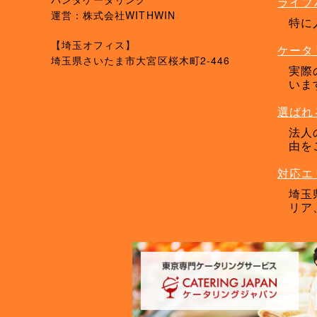
ライブ
運営：株式会社WITHWIN
特に
【埼玉オフィス】
ケータ
埼玉県さいたま市大宮区桜木町2-446
実際
いま
選ばれ
法人
由を
対応エ
埼玉
リア