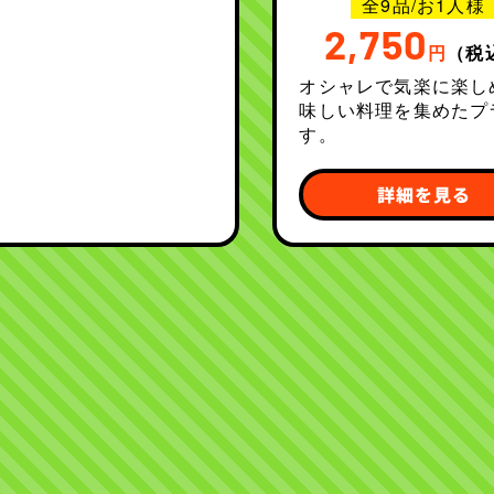
全9品/お1人様
2,750
円
（税
オシャレで気楽に楽し
味しい料理を集めたプ
す。
詳細を見る