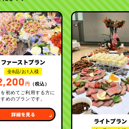
ファーストプラン
全8品/お1人様
2,200
円
（税込）
店を初めてご利用する方に
すすめのプランです。
詳細を見る
ライトプラン