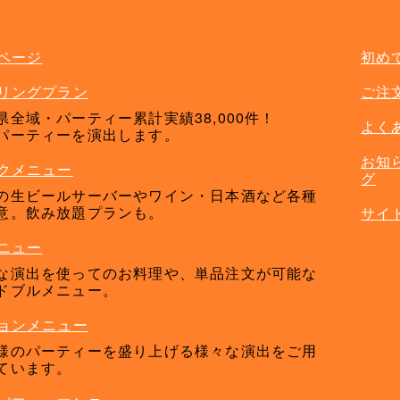
ページ
初め
リングプラン
ご注
県全域・パーティー累計実績38,000件！
よく
パーティーを演出します。
お知
クメニュー
グ
の生ビールサーバーやワイン・日本酒など各種
意。飲み放題プランも。
サイ
ニュー
な演出を使ってのお料理や、単品注文が可能な
ドブルメニュー。
ョンメニュー
様のパーティーを盛り上げる様々な演出をご用
ています。