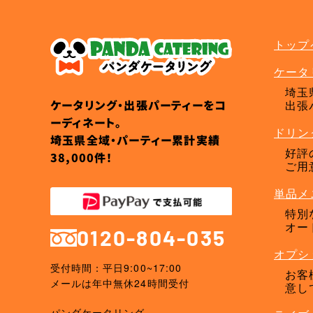
トップ
ケータ
埼玉
ケータリング・出張パーティーをコ
出張
ーディネート。
ドリン
埼玉県全域・パーティー累計実績
好評
38,000件！
ご用
単品メ
特別
オー
0120-804-035
オプシ
受付時間：平日9:00~17:00
お客
メールは年中無休24時間受付
意し
パンダケータリング