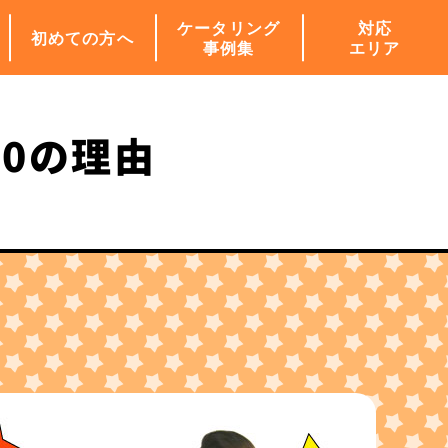
ケータリング
対応
初めての方へ
事例集
エリア
0の理由