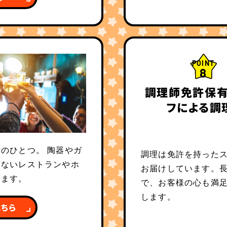
POINT
8
調理師免許保有
フによる調
のひとつ。 陶器やガ
調理は免許を持った
えないレストランやホ
お届けしています。
します。
で、お客様の心も満
します。
こちら