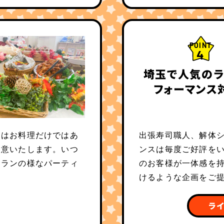
POINT
4
埼玉で人気のラ
フォーマンス
スはお料理だけではあ
出張寿司職人、解体
用意いたします。いつ
ンスは毎度ご好評を
トランの様なパーティ
のお客様が一体感を
けるような企画をご
ライ