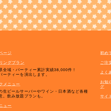
ドリンクメニュー
ページ
初め
リングプラン
ご注
県全域・パーティー累計実績38,000件！
よく
パーティーを演出します。
お知
クメニュー
グ
の生ビールサーバーやワイン・日本酒など各種
意。飲み放題プランも。
サイ
ニュー