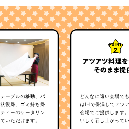
POINT
2
アツアツ料理を
そのまま提
のテーブルの移動、パ
どんなに遠い会場で
現状復帰、ゴミ持ち帰
はIHで保温してアツ
ーティーのケータリン
会場でご提供します
していただけます。
いしく召し上がって