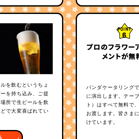
POINT
6
プロのフラワー
メントが無
ールを飲むというちょ
パンダケータリング
バーを持ち込み、ご提
に演出します。テー
な場所で生ビールを飲
ト）はすべて無料で
などで大変喜ばれてい
お渡します。皆さま
けています。
ら