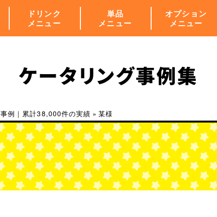
ドリンク
単品
オプション
メニュー
メニュー
メニュー
ケータリング事例集
例｜累計38,000件の実績
»
某様