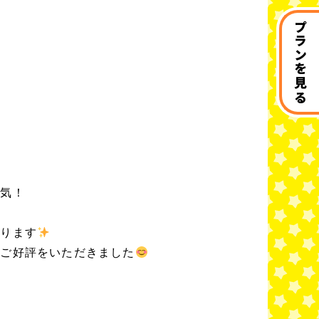
プランを見る
人気！
がります
らご好評をいただきました