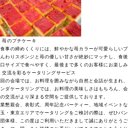
苺のプチケーキ
お食事の締めくくりには、鮮やかな苺カラーが可愛らしい
ふんわりスポンジと苺の優しい甘さが絶妙にマッチし、食
一口サイズで食べやすく、最後まで多くのお客様にお楽し
交流を彩るケータリングサービス
今回の会場では、お料理を囲みながら自然と会話が生まれ
パンダケータリングでは、お料理の美味しさはもちろん、
士の交流がより深まる空間をご提供しております。
企業懇親会、表彰式、周年記念パーティー、地域イベント
埼玉・東京エリアでケータリングをご検討の際は、ぜひパ
某団体様、この度はご利用いただきまして誠にありがとう