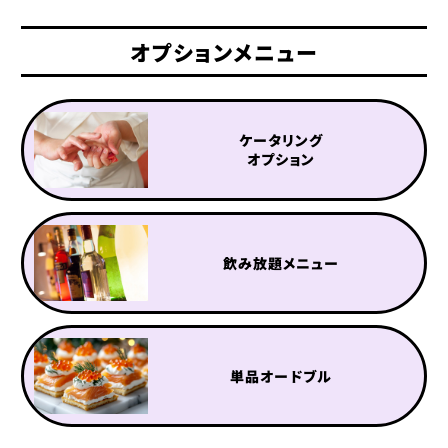
人数別事例
オプションメニュー
50
80
名様以下
名様以下
100
300
名様以下
名様以下
ケータリング
500
1,000
オプション
名様以下
名様以下
利用シーン別事例
セミナー・講演会
100名様以上の
飲み放題メニュー
イベント
パーティー
社内懇親会・
ブライダル・
記念式典
2次会
学校での謝恩会・
展示会・
単品オードブル
交流会
商品発表会