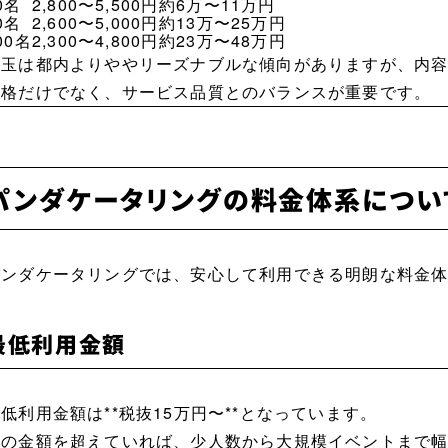
0名
2,800〜5,500円
約6万〜11万円
0名
2,600〜5,000円
約13万〜25万円
00名
2,300〜4,800円
約23万〜48万円
埼玉は都内よりややリーズナブルな傾向がありますが、内
価格だけでなく、サービス品質とのバランスが重要です。
パンダケータリングの料金体系につい
パンダケータリングでは、安心して利用できる明朗な料金
最低利用金額
低利用金額は**税抜15万円〜**となっています。
この金額を超えていれば、少人数から大規模イベントまで