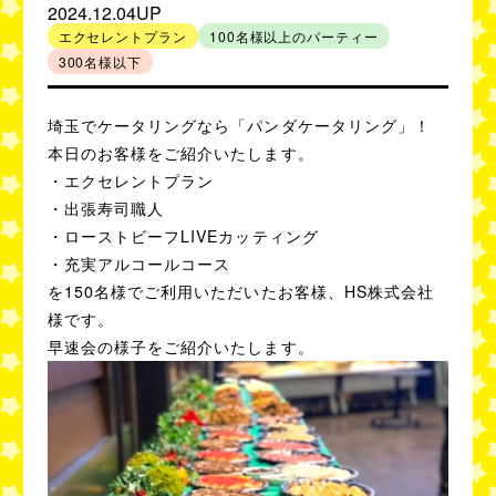
2024.12.04UP
人数別事例
エクセレントプラン
100名様以上のパーティー
300名様以下
50
80
名様以下
名様以下
100
300
名様以下
名様以下
埼玉でケータリングなら「パンダケータリング」！
本日のお客様をご紹介いたします。
500
1,000
名様以下
名様以下
・エクセレントプラン
・出張寿司職人
・ローストビーフLIVEカッティング
利用シーン別事例
・充実アルコールコース
セミナー・講演会
100名様以上の
を150名様でご利用いただいたお客様、HS株式会社
イベント
パーティー
様です。
社内懇親会・
ブライダル・
早速会の様子をご紹介いたします。
記念式典
2次会
学校での謝恩会・
展示会・
交流会
商品発表会