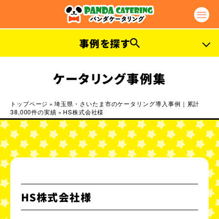
事例を探す
プラン別事例
ケータリング事例集
ファーストプラン
ライトプラン
トップページ
»
埼玉県・さいたま市のケータリング導入事例｜累計
38,000件の実績
»
HS株式会社様
カジュアルプラン
エクセレントプラン
ガッツリプラン
ラグジュアリープラン
プラチナプラン
セレブリティープラン
ベジタリアンプラン
ビーガンプラン
HS株式会社様
ハラルプラン